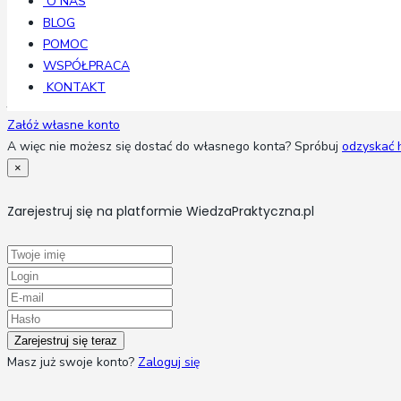
O NAS
BLOG
POMOC
Zapamiętaj
WSPÓŁPRACA
KONTAKT
Jeśli nie masz swojego konta - kliknij w poniższy przycisk i stwórz w
Załóż własne konto
A więc nie możesz się dostać do własnego konta? Spróbuj
odzyskać 
×
Zarejestruj się na platformie WiedzaPraktyczna.pl
Masz już swoje konto?
Zaloguj się