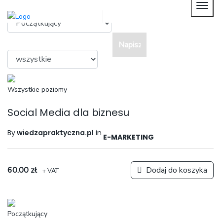
Poziom
Me
Kategoria
WYSZUKAJ
Wszystkie poziomy
Social Media dla biznesu
By
wiedzapraktyczna.pl
in
E-MARKETING
60.00
zł
Dodaj do koszyka
+ VAT
Początkujący